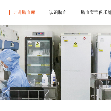
走进脐血库
认识脐血
脐血宝宝俱乐