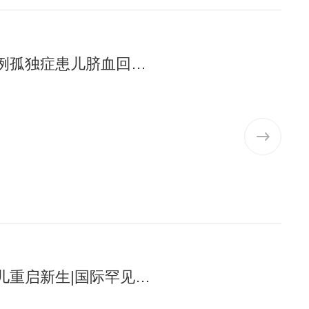
广州日报：从语言倒退到主动表达，广东多例孤独症患儿脐血回输后改善明显
羊城晚报：广东脐血跨越千里，为罕见病患儿重启新生|国际罕见病日