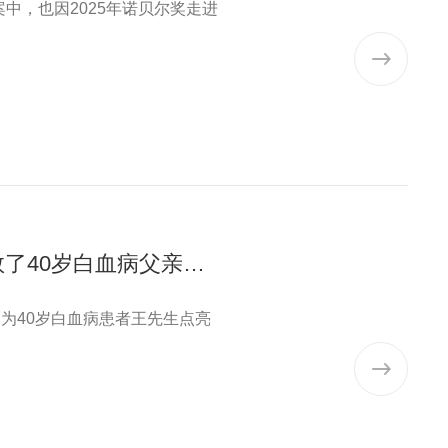
中，也因2025年诺贝尔奖走进
人民日报：儿子的脐带血+女儿外周血，挽救了40岁白血病父亲生命
为40岁白血病患者王先生点亮