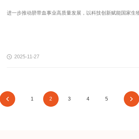
进一步推动脐带血事业高质量发展，以科技创新赋能国家生
2025-11-27
一页
上
1
2
3
4
5
下
一页