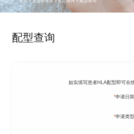
首页
>
走进脐血库
>
配型查询
>
配型查询
配型查询
如实填写患者HLA配型即可在
*
申请日
*
申请类