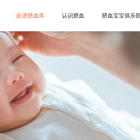
走进脐血库
认识脐血
脐血宝宝俱乐