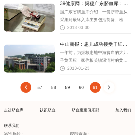
39健康网：揭秘广东脐血库：如何捐献/储存脐带血？
据广东省脐血库介绍，一份脐带血从
采集到最终入库主要包括制备、检
测、储存等流程，具体流程则包括科
2013-03-30
普教育、办理手续、脐血采集、取
血、运输、干细胞制备、程控降温、
中山商报：患儿成功接受干细胞移植手术
液氮冻存、各种检测及细胞活性培
一年前，为拯救患地中海贫血的大儿
养、配型，出具检测报告。
子黄国权，家住板芙镇深湾村的黄强
文夫妇申请生“二胎”，想使用小儿子的
2013-01-23
脐带血救哥哥。
一页
57
上
58
59
60
下
61
一页
走进脐血库
认识脐血
脐血宝宝俱乐部
加入我们
联系我们
咨询热线：
配型查询：