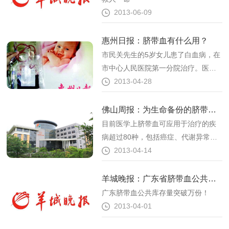
2013-06-09
惠州日报：脐带血有什么用？
市民关先生的5岁女儿患了白血病，在
市中心人民医院第一分院治疗。医生
诊断，孩子的病情复杂，普通的化疗
2013-04-28
无法治愈，需要通过造血干细胞移植
手术治疗，手术的造血干细胞来源主
佛山周报：为生命备份的脐带血，该不该留？
要是骨髓、脐带血、外周血。关先生
目前医学上脐带血可应用于治疗的疾
先到广东省脐血库公共库给孩子配
病超过80种，包括癌症、代谢异常、
型，但遗憾的是没有配型成功。
血液及免疫不全等疾病。储存脐带血
2013-04-14
可以让子女及家人的健康多一层保
障，甚至比金钱保障更为实际。而且
羊城晚报：广东省脐带血公共库存量破万
子女自体使用没有排异、容易植活、
广东脐带血公共库存量突破万份！
费用更低，家人也有1/2-1/4的较高配
2013-04-01
型几率。