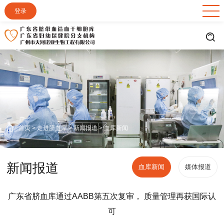
登录
首页
>
走进脐血库
>
新闻报道
>
血库新闻
新闻报道
血库新闻
媒体报道
广东省脐血库通过AABB第五次复审， 质量管理再获国际认
可