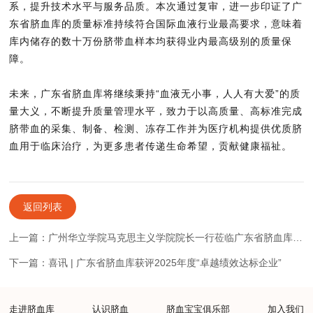
系，提升技术水平与服务品质。本次通过复审，进一步印证了广
东省脐血库的质量标准持续符合国际血液行业最高要求，意味着
库内储存的数十万份脐带血样本均获得业内最高级别的质量保
障。
未来，广东省脐血库将继续秉持“血液无小事，人人有大爱”的质
量大义，不断提升质量管理水平，致力于以高质量、高标准完成
脐带血的采集、制备、检测、冻存工作并为医疗机构提供优质脐
血用于临床治疗，为更多患者传递生命希望，贡献健康福祉。
返回列表
上一篇：广州华立学院马克思主义学院院长一行莅临广东省脐血库参观
下一篇：喜讯 | 广东省脐血库获评2025年度“卓越绩效达标企业”
走进脐血库
认识脐血
脐血宝宝俱乐部
加入我们